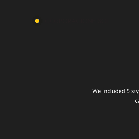
We included 5 styl
c