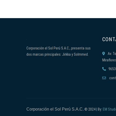
CONT
Corporación el Sol Perú S.A.C., presenta sus
Av. T
dos marcas principales: Jirkka y Solmmed.
Miraflore
9653
cont
Corporación el Sol Perú S.A.C.
© 2024 | By:
EM Studi