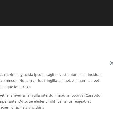
t
D
Cras maximus gravida ipsum, sagittis vestibulum nisi tincidunt
commodo. Nullam varius fringilla aliquet. Aliquam laoreet
 neque id ultrices.
t felis viverra, fringilla interdum mauris lobortis. Curabitur
per ante. Quisque eleifend nibh vel tellus feugiat, at
cies, id facilisis tincidunt.