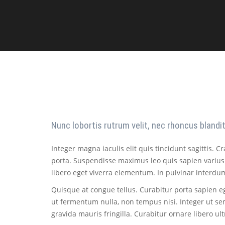
Nunc lobortis rutrum velit, nec rhoncus blandi
Integer magna iaculis elit quis tincidunt sagittis. 
porta. Suspendisse maximus leo quis sapien varius 
libero eget viverra elementum. In pulvinar interdum
Quisque at congue tellus. Curabitur porta sapien ege
ut fermentum nulla, non tempus nisi. Integer ut sem
gravida mauris fringilla. Curabitur ornare libero ultri