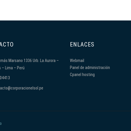
ACTO
ENLACES
omás Marsano 1336 Urb. La Aurora –
Webmail
Panel de administración
s – Lima – Perú
Cpanel hosting
04413
acto@corporacionelsol.pe
o